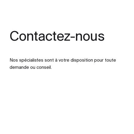
Contactez-nous
Nos spécialistes sont à votre disposition pour toute
demande ou conseil.
Genève :
Elise Guichardot
Mail :
elise.guichardot@naef-commercial.ch
Vaud :